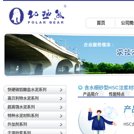
首页
公司简
含水细砂型HSC注浆材
快硬硫铝酸盐水泥系列
产品简介
性能特点
高贝利特水泥系列
超高强水泥系列
产
特种水泥材料系列
外加剂系列
HS
干混砂浆系列