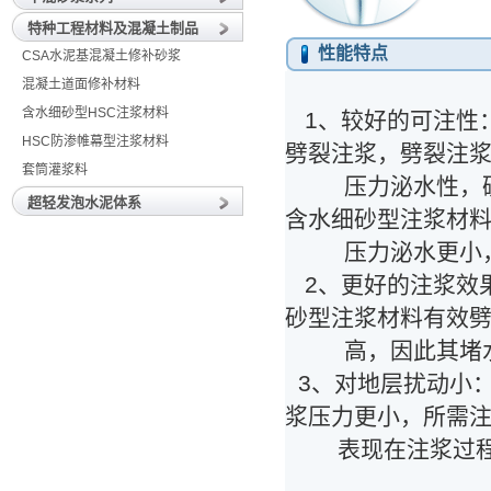
特种工程材料及混凝土制品
性能特点
CSA水泥基混凝土修补砂浆
混凝土道面修补材料
含水细砂型HSC注浆材料
1、较好的可注性
HSC防渗帷幕型注浆材料
劈裂注浆，劈裂注
套筒灌浆料
压力泌水性，硫铝
超轻发泡水泥体系
含水细砂型注浆材
压力泌水更小，
2、更好的注浆效果
砂型注浆材料有效
高，因此其堵水
3、对地层扰动小：
浆压力更小，所需
表现在注浆过程中