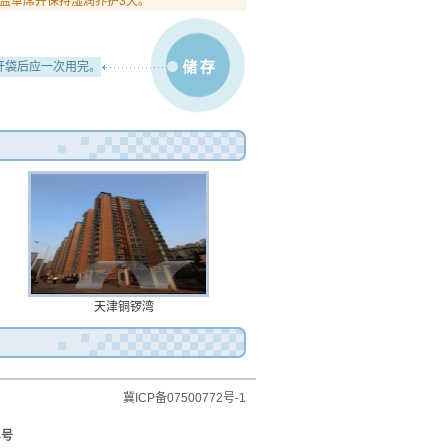
盖草席并保持湿润养护3天。
开袋后应一次用完。
天津铜锣湾
冀ICP备07500772号-1
号