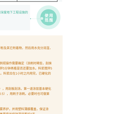
和深度地下工程设施的
粉及其它附着物，然后用水充分润湿，
水比例视操作需要确定（涂刷时稀些，刮抹
拌5分钟再看是否还要加水。料浆搅拌5
。料浆应在1小时之内用完，已硬化的
0），用刮板刮涂。第一道涂层基本硬化
0.5），用刷子涂刷。必要时也可做第
雾养护，并用塑料薄膜覆盖，保证涂