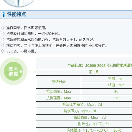
性能特点
◇ 操作简单，拌水即可使用。
◇ 初终凝时间间隔短，一般≤20分钟。
◇ 抗硫酸盐和海水腐蚀能力强，抗硫系数大于1，耐久性好。
◇ 粘结力强，易于与施工面粘牢，在处理大面积慢渗时可带水操作。
◇ 无味道、不燃不爆。
产品标准：
JC900-2002
《无机防水堵漏
项 目
初凝，min
凝结时间
终凝，min
抗压强度，Mpa
3d
抗折强度，Mpa
3d
抗渗压力差值，Mpa，7d
抗渗压力，Mpa，7d
粘结强度，Mpa，7d
耐热性，100℃，5h
冻融循环（-15℃～+20℃），20次