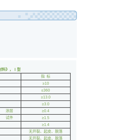
材料》，Ⅰ型
指 标
≥10
≤360
≥13.0
≥3.0
涂层
≥0.4
试件
≥1.5
≥1.4
无开裂、起皮、脱落
无开裂、起皮、脱落