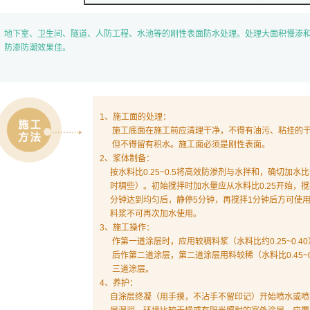
地下室、卫生间、隧道、人防工程、水池等的刚性表面防水处理。处理大面积慢渗
防渗防潮效果佳。
1、施工面的处理：
施工底面在施工前应清理干净，不得有油污、粘挂的干
但不得留有积水。施工面必须是刚性表面。
2、浆体制备：
按水料比0.25~0.5将高效防渗剂与水拌和，确切加
时稠些）。初始搅拌时加水量应从水料比0.25开始，搅
分钟达到均匀后，静停5分钟，再搅拌1分钟后方可使用
料浆不可再次加水使用。
3、施工操作：
作第一道涂层时，应用较稠料浆（水料比约0.25~0.4
后作第二道涂层，第二道涂层用料较稀（水料比0.45~
三道涂层。
4、养护：
自涂层终凝（用手摸，不沾手不留印记）开始喷水或喷