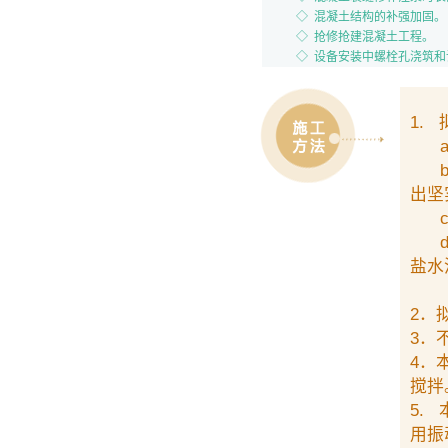
◇ 混凝土结构的补强加固。
◇ 抢修抢建混凝土工程。
◇ 设备安装中螺栓孔浇筑
1.
a)
b)
出坚
c)
d)
盐水
用
2．
3．
4．
搅拌
5.
用振