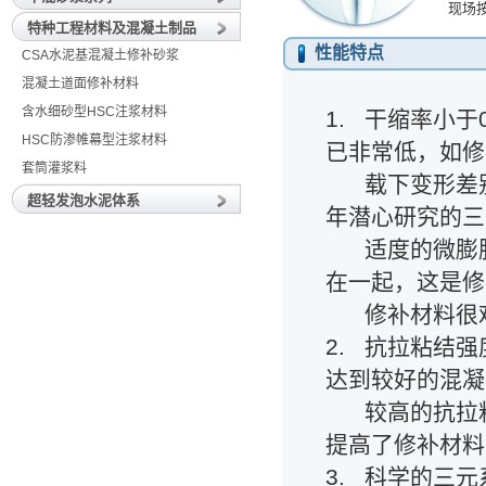
现场
特种工程材料及混凝土制品
性能特点
CSA水泥基混凝土修补砂浆
混凝土道面修补材料
含水细砂型HSC注浆材料
1. 干缩率小
HSC防渗帷幕型注浆材料
已非常低，如修
套筒灌浆料
载下变形差别
超轻发泡水泥体系
年潜心研究的三
适度的微膨胀
在一起，这是修
修补材料很难
2. 抗拉粘结强
达到较好的混凝
较高的抗拉粘
提高了修补材料
3. 科学的三