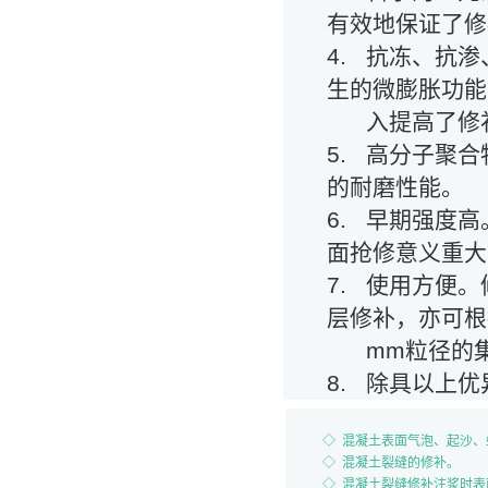
有效地保证了修
4. 抗冻、抗
生的微膨胀功能
入提高了修补
5. 高分子聚
的耐磨性能。
6. 早期强度
面抢修意义重大；
7. 使用方便
层修补，亦可根据
mm粒径的集
8. 除具以上
◇ 混凝土表面气泡、起沙
◇ 混凝土裂缝的修补。
◇ 混凝土裂缝修补注浆时表