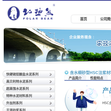
首页
公司简
含水细砂型HSC注浆材
快硬硫铝酸盐水泥系列
产品简介
性能特点
高贝利特水泥系列
超高强水泥系列
产
特种水泥材料系列
外加剂系列
HS
干混砂浆系列