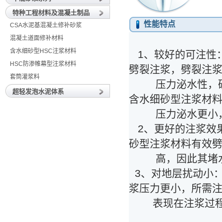
特种工程材料及混凝土制品
性能特点
CSA水泥基混凝土修补砂浆
混凝土道面修补材料
含水细砂型HSC注浆材料
1、较好的可注性
HSC防渗帷幕型注浆材料
劈裂注浆，劈裂注
套筒灌浆料
压力泌水性，硫铝
超轻发泡水泥体系
含水细砂型注浆材
压力泌水更小，
2、更好的注浆效果
砂型注浆材料有效
高，因此其堵水
3、对地层扰动小：
浆压力更小，所需
表现在注浆过程中