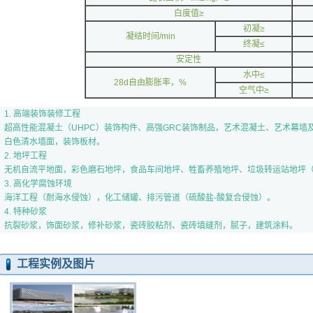
白度值≥
初凝≥
凝结时间/min
终凝≤
安定性
水中≤
28d自由膨胀率，%
空气中≥
1. 高端装饰装修工程
超高性能混凝土（UHPC）装饰构件、高强GRC装饰制品，艺术混凝土、艺术幕墙
白色清水墙面，装饰板材。
2. 地坪工程
无机自流平地面，彩色磨石地坪，食品车间地坪、牲畜养殖地坪、垃圾转运站地坪
3. 高化学腐蚀环境
海洋工程（耐海水侵蚀），化工储罐、排污管道（硫酸盐-酸复合侵蚀）。
4. 特种砂浆
抗裂砂浆，饰面砂浆，修补砂浆，瓷砖胶粘剂、瓷砖填缝剂，腻子，建筑涂料。
工程实例及图片