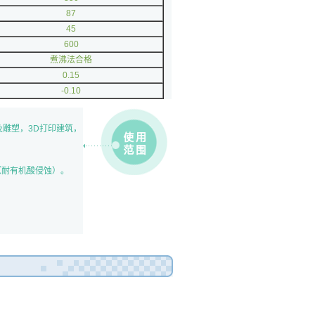
87
45
600
煮沸法合格
0.15
-0.10
及雕塑，3D打印建筑，
（耐有机酸侵蚀）。