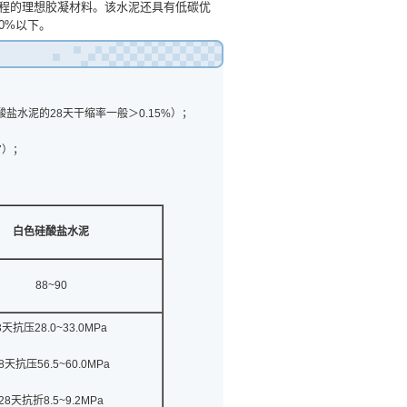
程的理想胶凝材料。该水泥还具有低碳优
10%以下。
白色硅酸盐水泥的28天干缩率一般＞0.15%）；
；
7）；
白色硅酸盐水泥
88~90
3天抗压28.0~33.0MPa
8天抗压56.5~60.0MPa
28天抗折8.5~9.2MPa