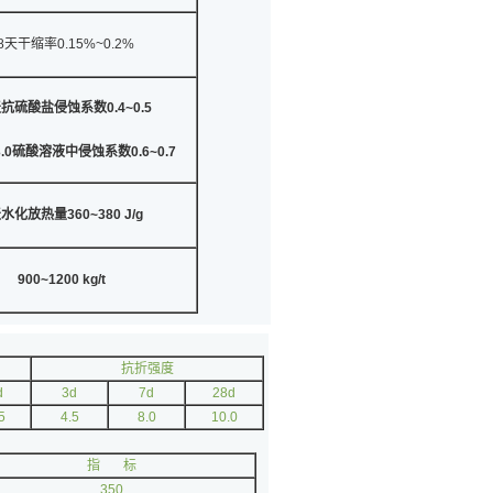
8天干缩率0.15%~0.2%
天抗硫酸盐侵蚀系数
0.4~0.5
.0
硫酸溶液中侵蚀系数
0.6~0.7
天水化放热量
360~380 J/g
900~1200 kg/t
抗折强度
d
3d
7d
28d
5
4.5
8.0
10.0
指 标
350