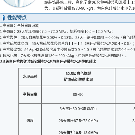
端装饰装修工程、高化学腐蚀环境中砂浆和混凝土工
势，其碳排放量仅70-90 kg/t，为白色硅酸盐水泥的
性能特点
高白度：亨特白度≥88；
高强度：28天抗压强度67.5 ~ 72.0 MPa，抗折强度10.5 ~ 12.0 MPa；
高抗裂性：28天自由膨胀率0.08% ~ 0.13%，28天干缩率0.05% ~ 0.09%（
高抗硫酸盐腐蚀：56天抗硫酸盐侵蚀系数1.1 ~ 1.2（白色硅酸盐水泥为0.4 ~ 0.5）
高抗酸腐蚀：56天pH3.0硫酸溶液中侵蚀系数0.9 ~ 1.0（白色硅酸盐水泥为0.6 ~ 0.
低水化热：7天水化放热总量180 ~ 200 kJ/kg（约为白色硅酸盐水泥的50%）。
2.5
级白色抗裂矿渣硫铝酸盐水泥与白色硅酸盐水泥性能对比
62.5
级白色抗裂
水泥品种
矿渣硫铝酸盐水泥
亨特白度
88~90
3天抗压30.0~35.0MPa
强度
28天抗压67.5~72.0MPa
2
28天
抗折
10.5~12.0MPa