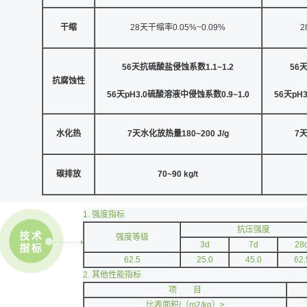
干缩
28天干缩率0.05%~0.09%
2
56
天抗硫酸盐侵蚀系数
1.1~1.2
56
抗腐蚀性
56
天
pH3.0
硫酸溶液中侵蚀系数
0.9~1.0
56
天
pH3
水化热
7
天水化放热量
180~200 J/g
7
碳排放
70~90 kg/t
1. 强度指标
抗压强度
强度等级
3d
7d
28
62.5
25.0
45.0
62.
2. 其他性能指标
项 目
比表面积/（m2/kg）≥