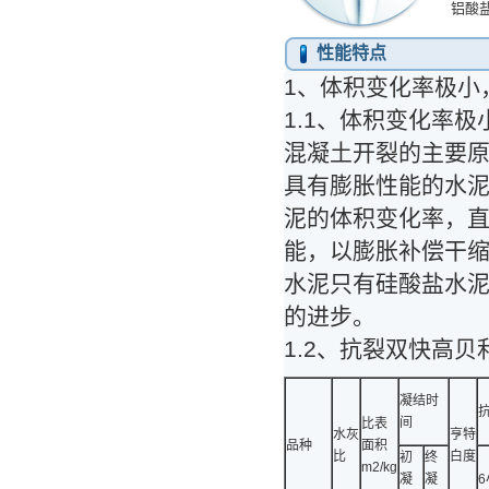
铝酸盐
性能特点
1、体积变化率极小
1.1、体积变化率极
混凝土开裂的主要
具有膨胀性能的水
泥的体积变化率，
能，以膨胀补偿干
水泥只有硅酸盐水泥的
的进步。
1.2、抗裂双快高
凝结时
间
比表
水灰
亨特
品种
面积
比
白度
初
终
m2/kg
凝
凝