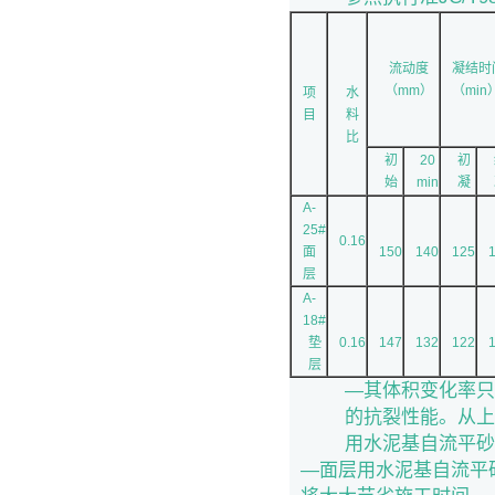
流动度
凝结时
（mm）
（min
项
水
目
料
比
初
20
初
始
min
凝
A-
25#
0.16
面
150
140
125
层
A-
18#
垫
0.16
147
132
122
层
—其体积变化率只
的抗裂性能。从上
用水泥基自流平砂
—面层用水泥基自流平砂