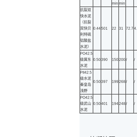
min
min
抗裂双
快水泥
（抗裂
双快贝
0.44
501
22
31
72.7
4
利特硫
铝酸盐
水泥）
PO42.5
级冀东
0.50
390
150
200
/
/
水泥
PII42.5
级水泥
0.50
397
199
268
/
/
秦皇岛
浅野
PO42.5
级武山
0.50
401
194
248
/
/
水泥