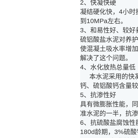
2、快凝快硬
凝结硬化快，4小时
到10MPa左右。
3、和易性好、较好
硫铝酸盐水泥对养
使混凝土吸水率增
解决了这个问题。
4、水化放热总量低
本水泥采用的快凝
钙、硫铝酸钙含量
5、抗渗性好
具有微膨胀性能，
准水泥的一半，抗
6、抗硫酸盐腐蚀性
180d龄期，3%硫