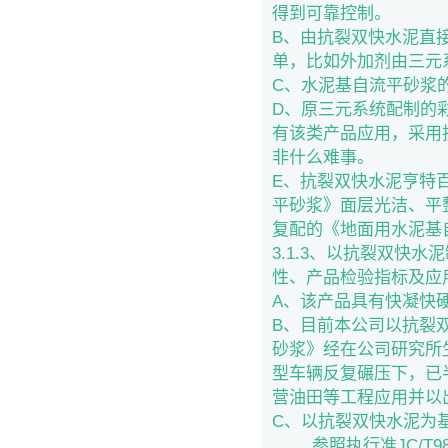
得到可靠控制。
B、由抗裂双快水泥直
单，比如外加剂由三元系
C、水泥基自流平砂浆
D、原三元系统配制的
有该类产品应用，采用
非什么难事。
E、抗裂双快水泥亨特
平砂浆》面层光洁、平
复配的《地面用水泥基
3.1.3、以抗裂双快
性、产品检验指标及应
A、该产品具有快凝快
B、目前本公司以抗裂
砂浆》经在公司研究所
型车辆反复碾压下，已
营油田等工程应用并以
C、以抗裂双快水泥为
参照执行准JC/T