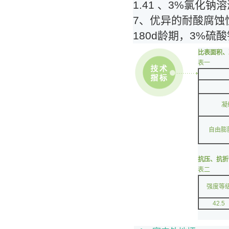
1.41 、3%氯化
7、优异的耐酸腐蚀
180d龄期，3%硫
比表面积、
表一
凝
自由膨胀
抗压、抗折
表二
强度等
42.5